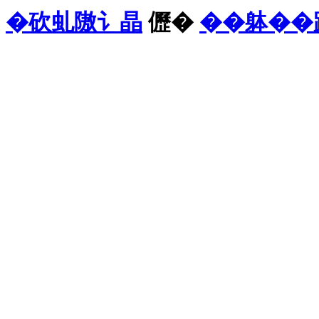
�砍虬隞讠晶
儮�
��躰��